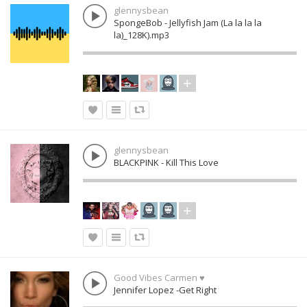
glennysbean
SpongeBob - Jellyfish Jam (La la la la
la)_128K).mp3
glennysbean
BLACKPINK - Kill This Love
Good Vibes Carmen ♥
Jennifer Lopez -Get Right