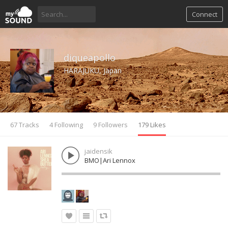
Connect
diqueapollo
HARAJUKU, Japan
67 Tracks
4 Following
9 Followers
179 Likes
jaidensik
BMO|Ari Lennox