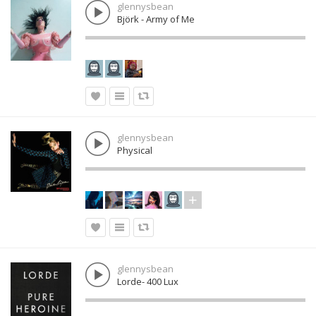
glennysbean
Björk - Army of Me
glennysbean
Physical
glennysbean
Lorde- 400 Lux