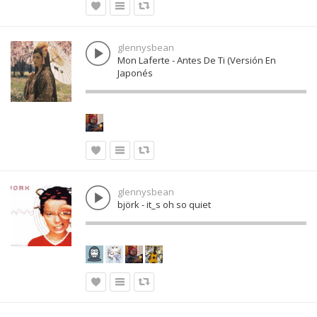
glennysbean
Mon Laferte - Antes De Ti (Versión En
Japonés
glennysbean
björk - it_s oh so quiet