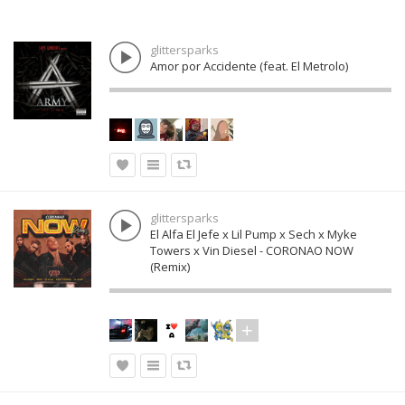
glittersparks
Amor por Accidente (feat. El Metrolo)
glittersparks
El Alfa El Jefe x Lil Pump x Sech x Myke
Towers x Vin Diesel - CORONAO NOW
(Remix)