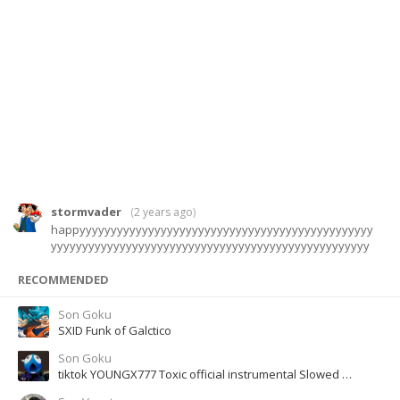
stormvader
(
2 years ago
)
happyyyyyyyyyyyyyyyyyyyyyyyyyyyyyyyyyyyyyyyyyyyyyyy
yyyyyyyyyyyyyyyyyyyyyyyyyyyyyyyyyyyyyyyyyyyyyyyyyyy
RECOMMENDED
Son Goku
SXID Funk of Galctico
Son Goku
tiktok YOUNGX777 Toxic official instrumental Slowed Reverb