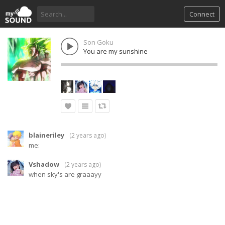
Connect
Son Goku
You are my sunshine
blaineriley
(
2 years ago
)
me:
Vshadow
(
2 years ago
)
when sky's are graaayy