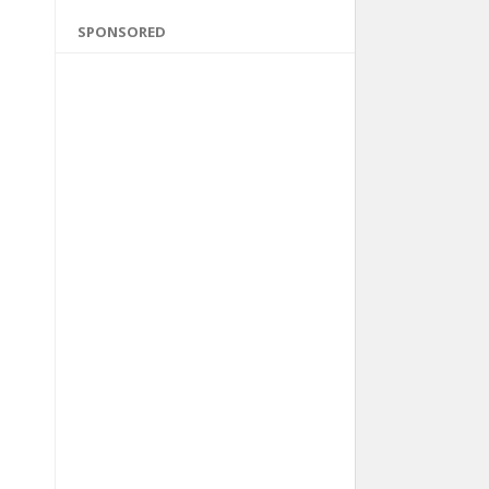
SPONSORED