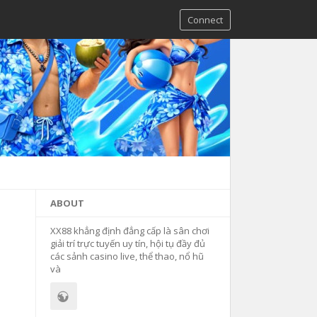
Connect
ABOUT
XX88 khẳng định đẳng cấp là sân chơi
giải trí trực tuyến uy tín, hội tụ đầy đủ
các sảnh casino live, thể thao, nổ hũ
và