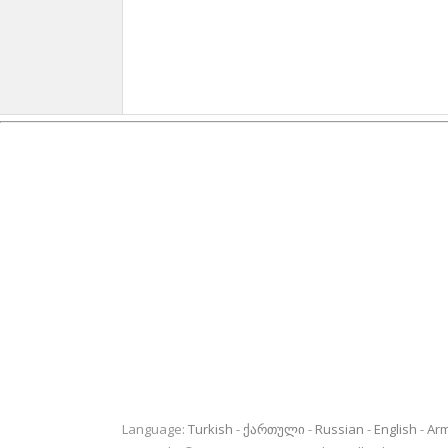
Language:
Turkish
ქართული
Russian
English
Ar