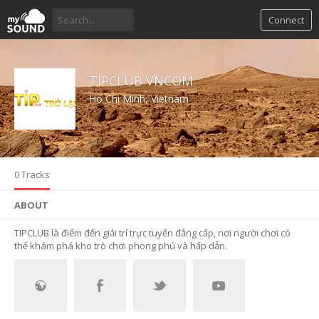
Connect
TIPCLUB VNCOM
Ho Chi Minh, Vietnam
0 Tracks
ABOUT
TIPCLUB là điểm đến giải trí trực tuyến đẳng cấp, nơi người chơi có
thể khám phá kho trò chơi phong phú và hấp dẫn.