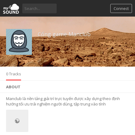
Connect
Cổng game Manclub
0 Tracks
ABOUT
Manclub là nền tảng giải trí trực tuyến được xây dựng theo định
hướng tối ưu trải nghiệm người dùng, tập trung vào tính