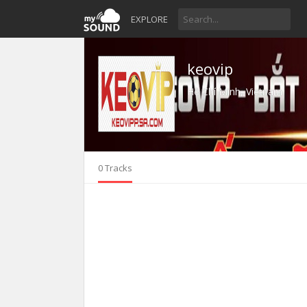
EXPLORE
keovip
Hồ Chí Minh, Vietnam
0 Tracks