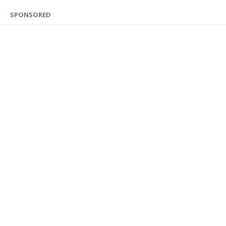
SPONSORED