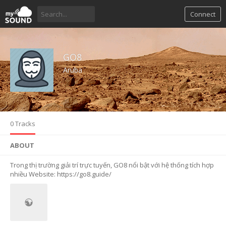
Connect
GO8
Aruba
0 Tracks
ABOUT
Trong thị trường giải trí trực tuyến, GO8 nổi bật với hệ thống tích hợp
nhiều Website: https://go8.guide/