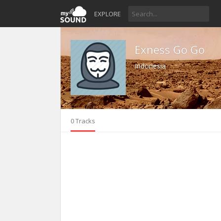
EXPLORE
Exness Go Go
Indonesia
0 Tracks