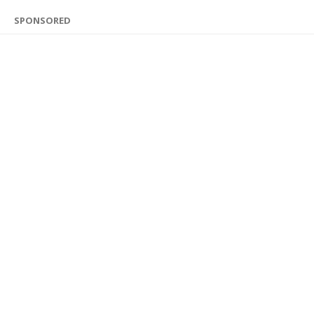
SPONSORED