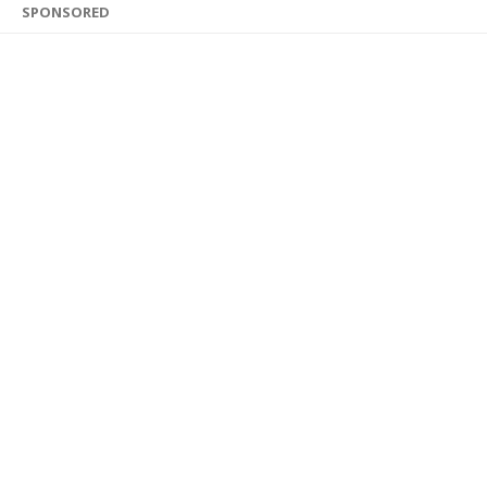
SPONSORED