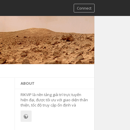
Connect
ABOUT
RIKVIP là nền tảng giải trí trực tuyến
hiện đại, được tối ưu với giao diện thân
thiện, tốc độ truy cập ổn định và