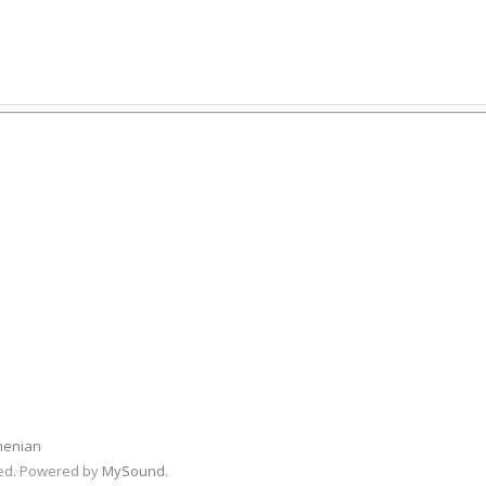
menian
rved. Powered by
MySound
.